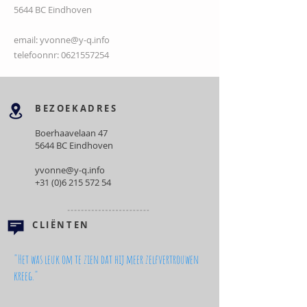
5644 BC Eindhoven
email:
yvonne@y-q.info
telefoonnr:
0621557254
BEZOEKADRES
Boerhaavelaan 47
5644 BC Eindhoven
yvonne@y-q.info
+31 (0)6 215 572 54
CLIËNTEN
"Het was leuk om te zien dat hij meer zelfvertrouwen
kreeg."