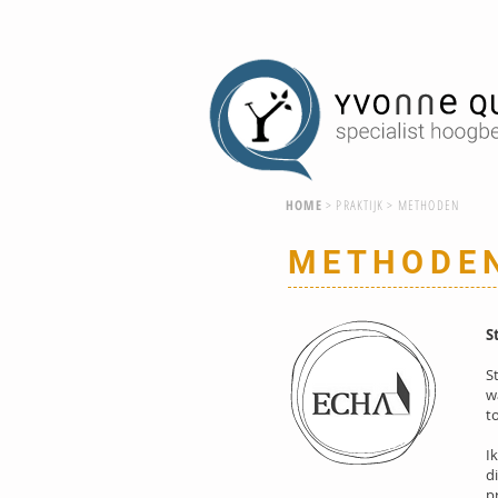
HOME
>
PRAKTIJK
> METHODEN
METHODE
S
S
w
t
I
d
p