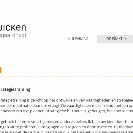
bel
HULPVRAAG
DE PRAKTIJK
N
trategietraining
trategietraining is gericht op het ontwikkelen van vaardigheden en strategi
anneer de situatie daar om vraagt. De vaardigheden die een kind meteen o
oepassen zijn o.a: plannen, strategieën bij toetsen, geheugen, het controlere
k gebruik hiervoor smart games en andere spellen. Ik help uw kind door hem
ingen uit te proberen, uitdagingen aan te gaan en door te zetten. Bij feedback
roces en niet de persoon. Daarbij vind ik het belangrijk om gevoelens te er