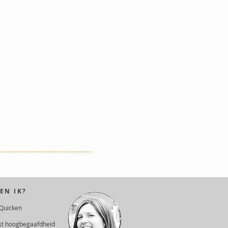
EN IK?
Quicken
ist hoogbegaafdheid