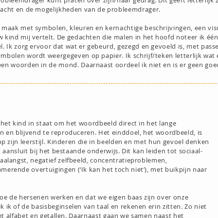
robleemdrager kunt praten over zijn/haar gedrag. Dit geeft letterlijk
racht en de mogelijkheden van de probleemdrager.
k maak met symbolen, kleuren en kernachtige beschrijvingen, een vis
w kind mij vertelt. De gedachten die malen in het hoofd noteer ik éé
el. Ik zorg ervoor dat wat er gebeurd, gezegd en gevoeld is, met pas
ymbolen wordt weergegeven op papier. Ik schrijf/teken letterlijk wat 
een woorden in de mond. Daarnaast oordeel ik niet en is er geen goed
het kind in staat om het woordbeeld direct in het lange
n en blijvend te reproduceren. Het einddoel, het woordbeeld, is
op zijn leerstijl. Kinderen die in beelden en met hun gevoel denken
t aansluit bij het bestaande onderwijs. Dit kan leiden tot sociaal-
aalangst, negatief zelfbeeld, concentratieproblemen,
erende overtuigingen (‘Ik kan het toch niet’), met buikpijn naar
 hoe de hersenen werken en dat we eigen baas zijn over onze
ik of de basisbeginselen van taal en rekenen erin zitten. Zo niet
 het alfabet en getallen. Daarnaast gaan we samen naast het