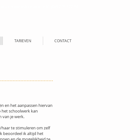
 voor meer informatie + 31 (0)6 215 572 54
TARIEVEN
CONTACT
eën en het aanpassen hiervan
p het schoolwerk kan
n van je werk.
/haar te stimuleren om zelf
 beoordeel ik altijd het
kennen en de mogelijkheid te