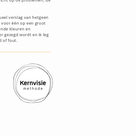
 zicht op de problemen, de
ueel verslag van hetgeen
n voor één op een groot
sende kleuren en
er gezegd wordt en ik leg
 of fout.