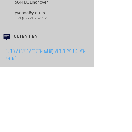
5644 BC Eindhoven
yvonne@y-q.info
+31 (0)6 215 572 54
CLIËNTEN
"Het was leuk om te zien dat hij meer zelfvertrouwen
kreeg."
WIE BEN IK?
Yvonne Quicken
Specialist hoogbegaafdheid